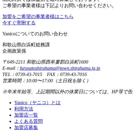
ご希望の事業者様は下記よりお問い合わせください。
加盟をご希望の事業者様はこちら
今すぐ寄附する
Yanicoについてのお問い合わせ
和歌山県白浜町総務課
企画政策係
〒649-2211 和歌山県西牟婁郡白浜町1600
E-mail：
furusatoshirahama@town.shirahama.lg.jp
TEL：0739-43-7015 FAX：0739-43-7016
営業時間：10:00〜17:00（土日祝を除く）
※年末年始等、上記期間以外の休業日については、HP等で告
Yanico（ヤニコ）とは
利用方法
加盟店一覧
よくある質問
加盟店募集