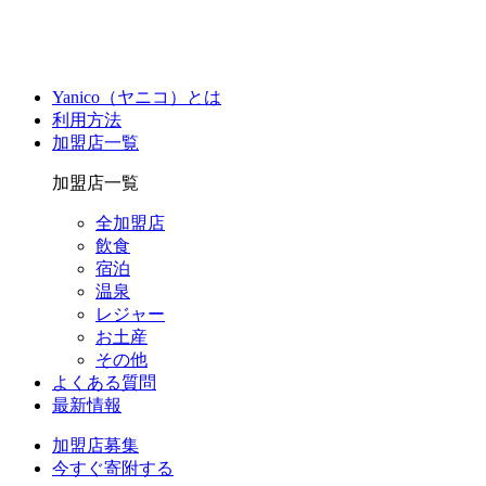
Yanico（ヤニコ）とは
利用方法
加盟店一覧
加盟店一覧
全加盟店
飲食
宿泊
温泉
レジャー
お土産
その他
よくある質問
最新情報
加盟店募集
今すぐ寄附する