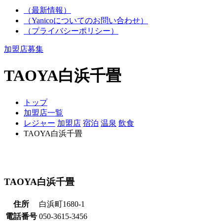
（最新情報）
（Yanicoについてのお問い合わせ）
（プライバシーポリシー）
加盟店募集
TAOYA白浜千畳
トップ
加盟店一覧
レジャー
加盟店
宿泊
温泉
飲食
TAOYA白浜千畳
TAOYA白浜千畳
住所
白浜町1680-1
電話番号
050-3615-3456