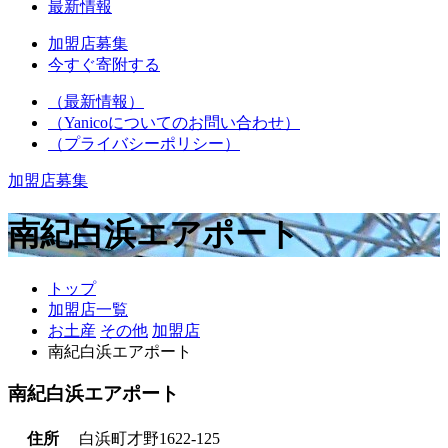
最新情報
加盟店募集
今すぐ寄附する
（最新情報）
（Yanicoについてのお問い合わせ）
（プライバシーポリシー）
加盟店募集
南紀白浜エアポート
トップ
加盟店一覧
お土産
その他
加盟店
南紀白浜エアポート
南紀白浜エアポート
住所
白浜町才野1622-125