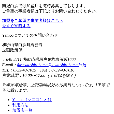
南紀白浜では加盟店を随時募集しております。
ご希望の事業者様は下記よりお問い合わせください。
加盟をご希望の事業者様はこちら
今すぐ寄附する
Yanicoについてのお問い合わせ
和歌山県白浜町総務課
企画政策係
〒649-2211 和歌山県西牟婁郡白浜町1600
E-mail：
furusatoshirahama@town.shirahama.lg.jp
TEL：0739-43-7015 FAX：0739-43-7016
営業時間：10:00〜17:00（土日祝を除く）
※年末年始等、上記期間以外の休業日については、HP等で
告知致します。
Yanico（ヤニコ）とは
利用方法
加盟店一覧