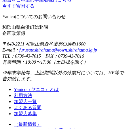
今すぐ寄附する
Yanicoについてのお問い合わせ
和歌山県白浜町総務課
企画政策係
〒649-2211 和歌山県西牟婁郡白浜町1600
E-mail：
furusatoshirahama@town.shirahama.lg.jp
TEL：0739-43-7015 FAX：0739-43-7016
営業時間：10:00〜17:00（土日祝を除く）
※年末年始等、上記期間以外の休業日については、HP等で
告知致します。
Yanico（ヤニコ）とは
利用方法
加盟店一覧
よくある質問
加盟店募集
（最新情報）