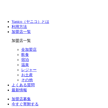
Yanico（ヤニコ）とは
利用方法
加盟店一覧
加盟店一覧
全加盟店
飲食
宿泊
温泉
レジャー
お土産
その他
よくある質問
最新情報
加盟店募集
今すぐ寄附する