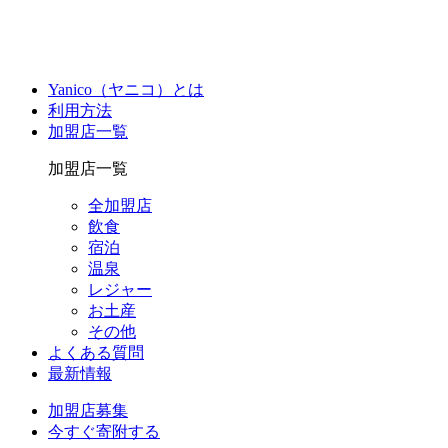
Yanico（ヤニコ）とは
利用方法
加盟店一覧
加盟店一覧
全加盟店
飲食
宿泊
温泉
レジャー
お土産
その他
よくある質問
最新情報
加盟店募集
今すぐ寄附する