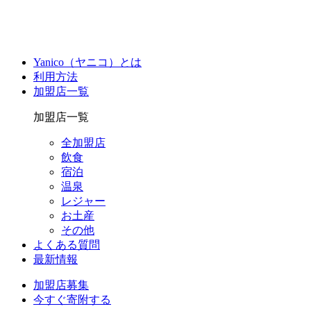
Yanico（ヤニコ）とは
利用方法
加盟店一覧
加盟店一覧
全加盟店
飲食
宿泊
温泉
レジャー
お土産
その他
よくある質問
最新情報
加盟店募集
今すぐ寄附する