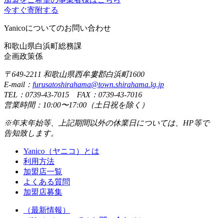
今すぐ寄附する
Yanicoについてのお問い合わせ
和歌山県白浜町総務課
企画政策係
〒649-2211 和歌山県西牟婁郡白浜町1600
E-mail：
furusatoshirahama@town.shirahama.lg.jp
TEL：0739-43-7015 FAX：0739-43-7016
営業時間：10:00〜17:00（土日祝を除く）
※年末年始等、上記期間以外の休業日については、HP等で
告知致します。
Yanico（ヤニコ）とは
利用方法
加盟店一覧
よくある質問
加盟店募集
（最新情報）