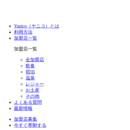
Yanico（ヤニコ）とは
利用方法
加盟店一覧
加盟店一覧
全加盟店
飲食
宿泊
温泉
レジャー
お土産
その他
よくある質問
最新情報
加盟店募集
今すぐ寄附する