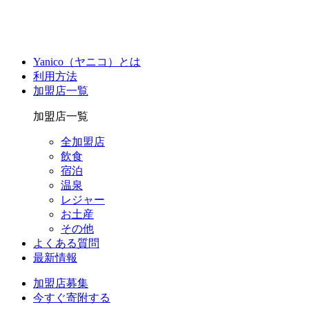
Yanico（ヤニコ）とは
利用方法
加盟店一覧
加盟店一覧
全加盟店
飲食
宿泊
温泉
レジャー
お土産
その他
よくある質問
最新情報
加盟店募集
今すぐ寄附する