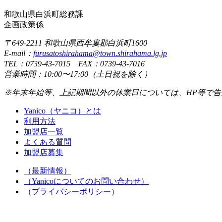
和歌山県白浜町総務課
企画政策係
〒649-2211 和歌山県西牟婁郡白浜町1600
E-mail：
furusatoshirahama@town.shirahama.lg.jp
TEL：0739-43-7015 FAX：0739-43-7016
営業時間：10:00〜17:00（土日祝を除く）
※年末年始等、上記期間以外の休業日については、HP等で告
Yanico（ヤニコ）とは
利用方法
加盟店一覧
よくある質問
加盟店募集
（最新情報）
（Yanicoについてのお問い合わせ）
（プライバシーポリシー）